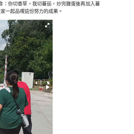
食：你切香草，我切蕃茄，炒完雞蛋後再加入蕃
大家一起品嚐這份努力的成果。