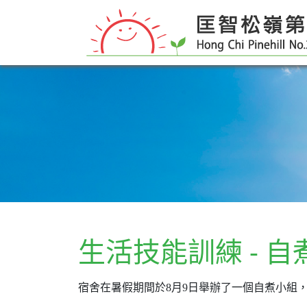
生活技能訓練 - 自
宿舍在暑假期間於
8
月
9
日舉辦了一個自煮小組